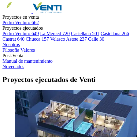
Proyectos en venta
Pedro Venturo 662
Proyectos ejecutados
Pedro Venturo 649
La Merced 720
Castellana 501
Castellana 266
Castrat 640
Chueca 157
Velasco Astete 237
Calle 30
Nosotros
Filosofía
Valores
Post-Venta
Manual de mantenimiento
Novedades
Proyectos ejecutados de Venti